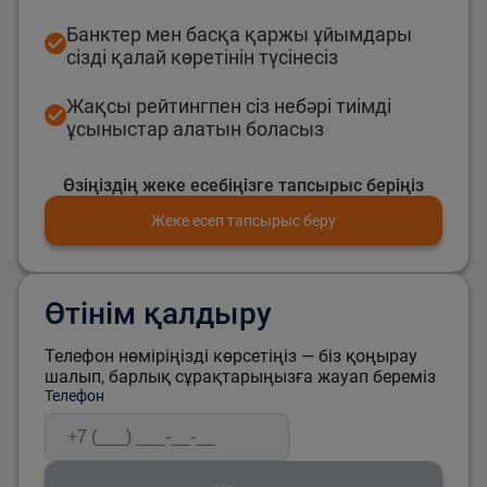
Банктер мен басқа қаржы ұйымдары
сізді қалай көретінін түсінесіз
Жақсы рейтингпен сіз небәрі тиімді
ұсыныстар алатын боласыз
Өзіңіздің жеке есебіңізге тапсырыс беріңіз
Жеке есеп тапсырыс беру
Өтінім қалдыру
Телефон нөміріңізді көрсетіңіз — біз қоңырау
шалып, барлық сұрақтарыңызға жауап береміз
Телефон