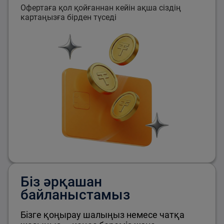
Офертаға қол қойғаннан кейін ақша сіздің
картаңызға бірден түседі
Біз әрқашан
байланыстамыз
Бізге қоңырау шалыңыз немесе чатқа