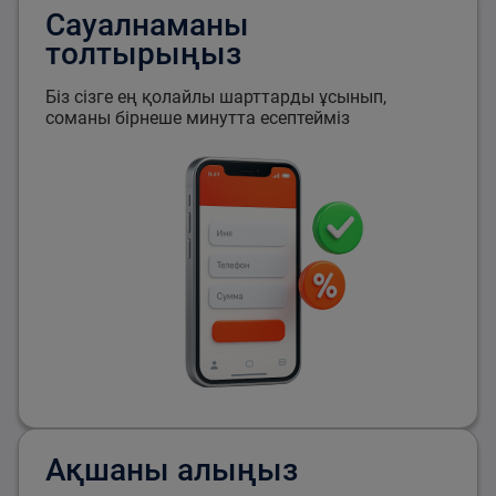
Сауалнаманы
толтырыңыз
Біз сізге ең қолайлы шарттарды ұсынып,
соманы бірнеше минутта есептейміз
Ақшаны алыңыз