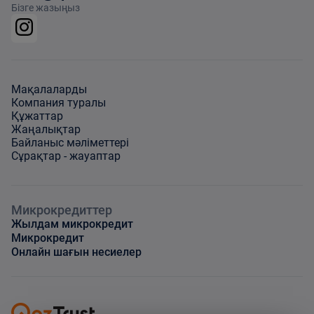
Бізге жазыңыз
Мақалаларды
Компания туралы
Құжаттар
Жаңалықтар
Байланыс мәліметтері
Сұрақтар - жауаптар
Микрокредиттер
Жылдам микрокредит
Микрокредит
Онлайн шағын несиелер