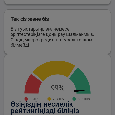
Тек сіз және біз
Біз туыстарыңызға немесе
әріптестеріңізге қоңырау шалмаймыз.
Сіздің микрокредитіңіз туралы ешкім
білмейді
Өзіңіздің несиелік
рейтингіңізді біліңіз