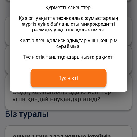
Сұрақтарға жауаптар
Құрметті клиенттер!
Қазіргі уақытта техникалық жұмыстардың
жүргізілуіне байланысты микрокредитті
рәсімдеу уақытша қолжетімсіз.
Ақшаны қалай алуға болады?
Келтірілген қолайсыздықтар үшін кешірім
сұраймыз.
Түсіністік танытқандарыңызға рақмет!
Қарызды қалай өтеу?
Түсінікті
Сіздің компанияңызда клиенттер
үшін қандай науқандар өтеді?
Біз туралы
Ашық және адал жұмыс істейміз