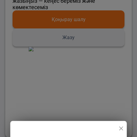
жазыңыз — кеңес береміз және
көмектесеміз
Қоңырау шалу
Жазу