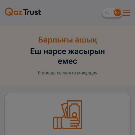
Ru
Kz