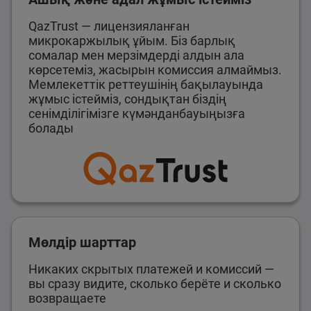
QazTrust — лицензияланған
микрокаржылық ұйым. Біз барлық
сомалар мен мерзімдерді алдын ала
көрсетеміз, жасырын комиссия алмаймыз.
Мемлекеттік реттеушінің бақылауында
жұмыс істейміз, сондықтан біздің
сенімділігімізге күмәнданбауыңызға
болады
Мөлдір шарттар
Никаких скрытых платежей и комиссий —
вы сразу видите, сколько берёте и сколько
возвращаете