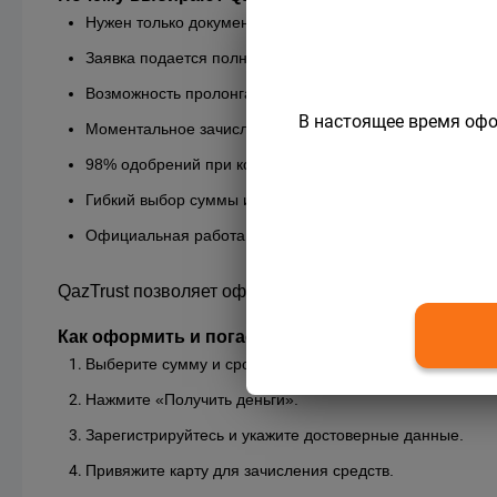
Нужен только документ, удостоверяющий личность
Заявка подается полностью онлайн
Возможность пролонгации после 30 дней пользования
В настоящее время офо
Моментальное зачисление денег
98% одобрений при корректной анкете
Гибкий выбор суммы и срока
Официальная работа в рамках законодательства
QazTrust позволяет оформить микрокредит онлайн К
Как оформить и погасить срочный займ
Выберите сумму и срок в калькуляторе.
Нажмите «Получить деньги».
Зарегистрируйтесь и укажите достоверные данные.
Привяжите карту для зачисления средств.