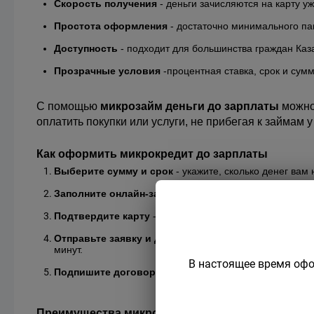
Скорость получения
 - деньги зачисляются на карту у
Простота оформления
 - достаточно минимального па
Доступность
 - подходит для большинства граждан Каз
Прозрачные условия
 -процентная ставка, срок и сум
С помощью 
микрозайм деньги до зарплаты
 можно
оплатить покупки или услуги, не прибегая к займам 
Как оформить микрокредит до зарплаты
Выберите сумму и срок
 - укажите, сколько денег вам 
Заполните онлайн-заявку
 - внесите свои данные и вы
Подтвердите карту
 - привяжите банковскую карту для
Отправьте заявку и дождитесь решения
 - ответ при
минут.
В настоящее время офо
Подпишите договор и получите деньги
 - средства 
Преимущества микрокредита до зарплаты