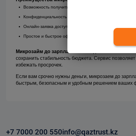
Возможность получить займ без залога и поручителей.
Конфиденциальность данных и безопасность транзакци
Онлайн-заявка доступна 24/7, в любое время дня и ноч
Простое и быстрое оформление, без лишней бюрократ
Микрозайм до зарплаты
 - это надежный способ за
сохранить стабильность бюджета. Сервис позволяет 
избежать просрочек.
Если вам срочно нужны деньги, микрозаем до зарпла
быстрым, безопасным и удобным решением ваших 
+7 7000 200 550
info@qaztrust.kz