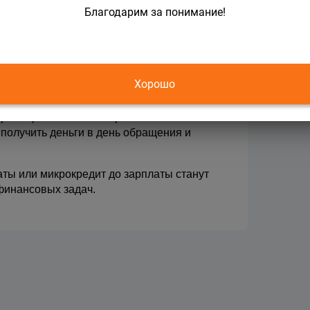
Благодарим за понимание!
й.
и.
ии.
Хорошо
крыть финансовые потребности и 
получить деньги в день обращения и 
ты или микрокредит до зарплаты станут 
финансовых задач.