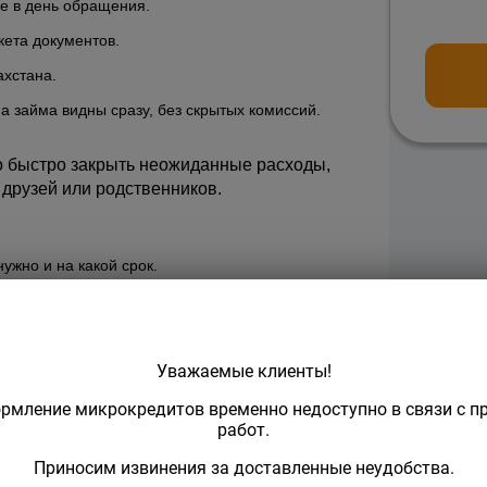
же в день обращения.
кета документов.
ахстана.
ма займа видны сразу, без скрытых комиссий.
 быстро закрыть неожиданные расходы, 
у друзей или родственников.
нужно и на какой срок.
берите способ получения: «На карту».
 зачисления средств.
ходит быстро, обычно в течение нескольких 
Уважаемые клиенты!
рмление микрокредитов временно недоступно в связи с п
зачисляются сразу после одобрения.
работ.
Приносим извинения за доставленные неудобства.